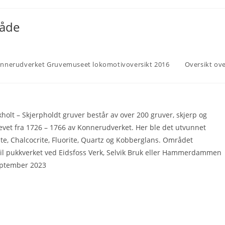
råde
nnerudverket Gruvemuseet lokomotivoversikt 2016
Oversikt ov
holt – Skjerpholdt gruver består av over 200 gruver, skjerp og
vet fra 1726 – 1766 av Konnerudverket. Her ble det utvunnet
rite, Chalcocrite, Fluorite, Quartz og Kobberglans. Området
til pukkverket ved Eidsfoss Verk, Selvik Bruk eller Hammerdammen
eptember 2023