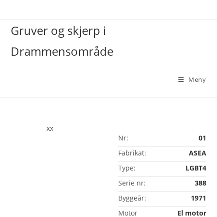
Gruver og skjerp i
Drammensområde
Meny
xx
Nr:
01
Fabrikat:
ASEA
Type:
LGBT4
Serie nr:
388
Byggeår:
1971
Motor
El motor